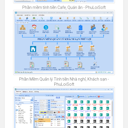
Phần mềm tính tiền Cafe, Quán ăn - PhuLoiSoft
Phần Mềm Quản lý Tính tiền Nhà nghỉ, Khách sạn -
PhuLoiSoft