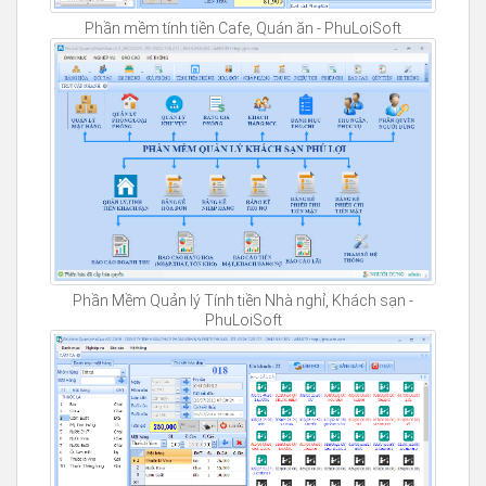
Phần mềm tính tiền Cafe, Quán ăn - PhuLoiSoft
Phần Mềm Quản lý Tính tiền Nhà nghỉ, Khách sạn -
PhuLoiSoft