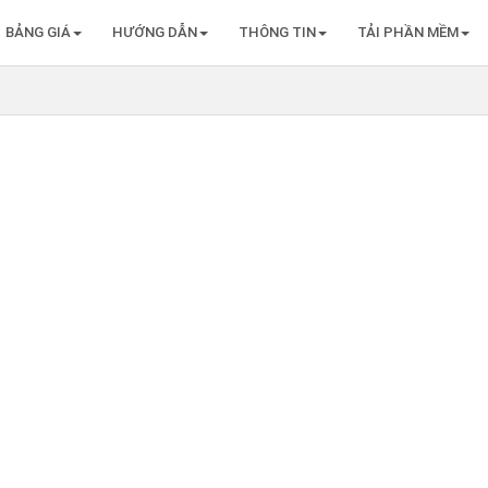
BẢNG GIÁ
HƯỚNG DẪN
THÔNG TIN
TẢI PHẦN MỀM