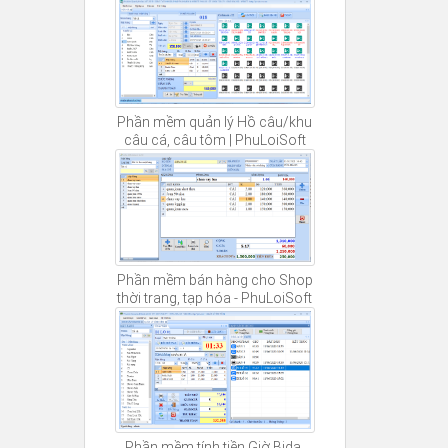
Phần mềm quản lý Hồ câu/khu
câu cá, câu tôm | PhuLoiSoft
Phần mềm bán hàng cho Shop
thời trang, tạp hóa - PhuLoiSoft
Phần mềm tính tiền Giờ Bida,