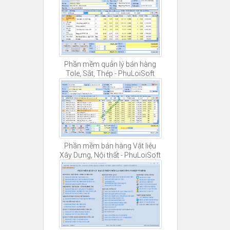
Phần mềm quản lý bán hàng
Tole, Sắt, Thép - PhuLoiSoft
Phần mềm bán hàng Vật liệu
Xây Dựng, Nội thất - PhuLoiSoft