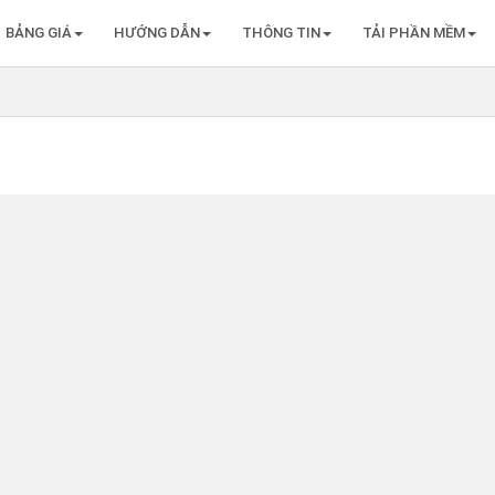
BẢNG GIÁ
HƯỚNG DẪN
THÔNG TIN
TẢI PHẦN MỀM