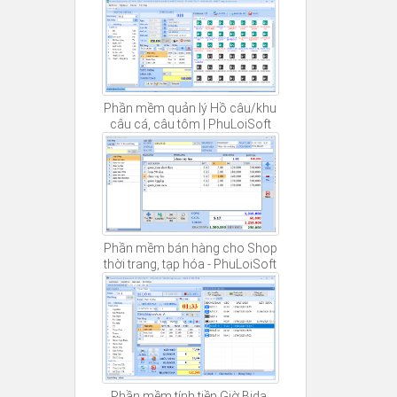
Phần mềm quản lý Hồ câu/khu
câu cá, câu tôm | PhuLoiSoft
Phần mềm bán hàng cho Shop
thời trang, tạp hóa - PhuLoiSoft
Phần mềm tính tiền Giờ Bida,