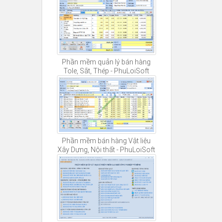
Phần mềm quản lý bán hàng
Tole, Sắt, Thép - PhuLoiSoft
Phần mềm bán hàng Vật liệu
Xây Dựng, Nội thất - PhuLoiSoft