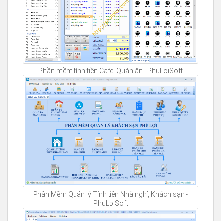
Phần mềm tính tiền Cafe, Quán ăn - PhuLoiSoft
Phần Mềm Quản lý Tính tiền Nhà nghỉ, Khách sạn -
PhuLoiSoft