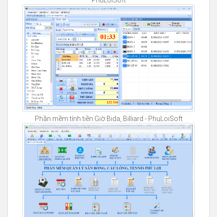
PhuLoiSoft
Phần mềm tính tiền Giờ Bida, Billiard - PhuLoiSoft