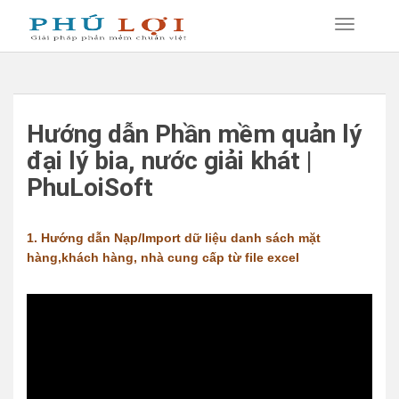
Hướng dẫn Phần mềm quản lý
đại lý bia, nước giải khát |
PhuLoiSoft
1. Hướng dẫn Nạp/Import dữ liệu danh sách mặt
hàng,khách hàng, nhà cung cấp từ file excel