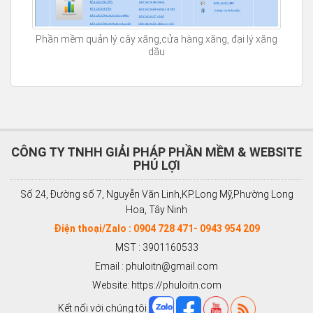
Phần mềm quản lý cây xăng,cửa hàng xăng, đại lý xăng
dầu
CÔNG TY TNHH GIẢI PHÁP PHẦN MỀM & WEBSITE
PHÚ LỢI
Số 24, Đường số 7, Nguyễn Văn Linh,KP.Long Mỹ,Phường Long
Hoa, Tây Ninh
Điện thoại/Zalo : 0904 728 471- 0943 954 209
MST : 3901160533
Email : phuloitn@gmail.com
Website: https://phuloitn.com
Kết nối với chúng tôi