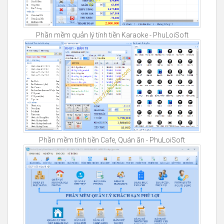
Phần mềm quản lý tính tiền Karaoke - PhuLoiSoft
Phần mềm tính tiền Cafe, Quán ăn - PhuLoiSoft