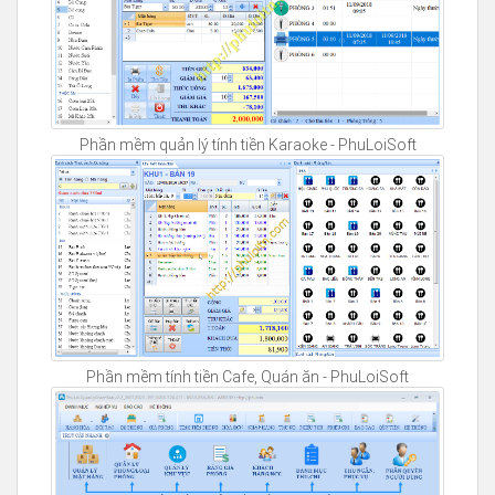
Phần mềm quản lý tính tiền Karaoke - PhuLoiSoft
Phần mềm tính tiền Cafe, Quán ăn - PhuLoiSoft