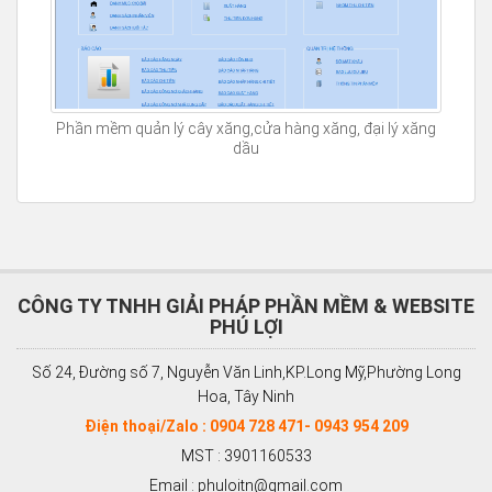
Phần mềm quản lý cây xăng,cửa hàng xăng, đại lý xăng
dầu
CÔNG TY TNHH GIẢI PHÁP PHẦN MỀM & WEBSITE
PHÚ LỢI
Số 24, Đường số 7, Nguyễn Văn Linh,KP.Long Mỹ,Phường Long
Hoa, Tây Ninh
Điện thoại/Zalo : 0904 728 471- 0943 954 209
MST : 3901160533
Email : phuloitn@gmail.com