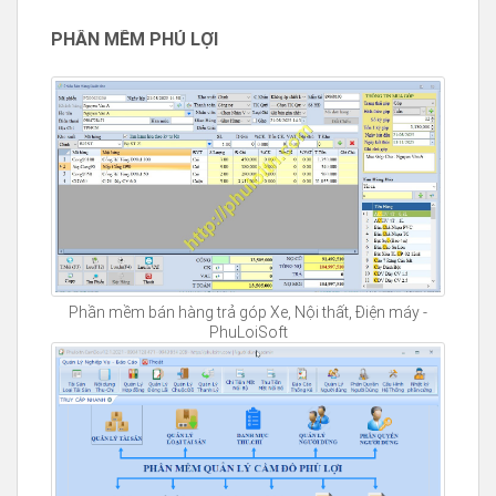
PHẦN MỀM PHÚ LỢI
Phần mềm bán hàng trả góp Xe, Nội thất, Điện máy -
PhuLoiSoft