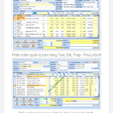
Phần mềm quản lý bán hàng Tole, Sắt, Thép - PhuLoiSoft