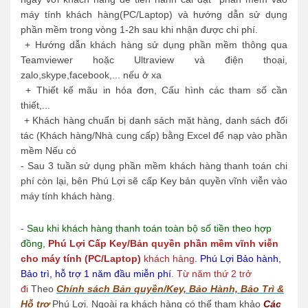
máy tính khách hàng(PC/Laptop) và hướng dẫn sử dụng
phần mềm trong vòng 1-2h sau khi nhận được chi phí.
+ Hướng dẫn khách hàng sử dụng phần mềm thông qua
Teamviewer hoặc Ultraview và điện thoại,
zalo,skype,facebook,... nếu ở xa
+ Thiết kế mãu in hóa đơn, Cấu hình các tham số cần
thiết,...
+ Khách hàng chuẩn bị danh sách mặt hàng, danh sách đối
tác (Khách hàng/Nhà cung cấp) bằng Excel để nạp vào phần
mềm Nếu có
- Sau 3 tuần sử dụng phần mềm khách hàng thanh toán chi
phí còn lại, bên Phú Lợi sẽ cấp Key bản quyền vĩnh viễn vào
máy tính khách hàng.
-
Sau khi khách hàng thanh toán toàn bộ số tiền theo hợp
đồng
,
Phú Lợi Cấp
Key/Bản quyền phần mềm vĩnh viễn
cho máy tính (PC/Laptop)
khách hàng
.
Phú Lợi Bảo hành,
Bảo trì, hỗ trợ 1 năm đầu miễn phí
.
Từ năm thứ 2 trở
đi
Theo
Chính sách Bản quyền/Key, Bảo Hành, Bảo Trì &
Hỗ trợ
Phú Lợi. Ngoài ra khách hàng có thể tham khảo
Các