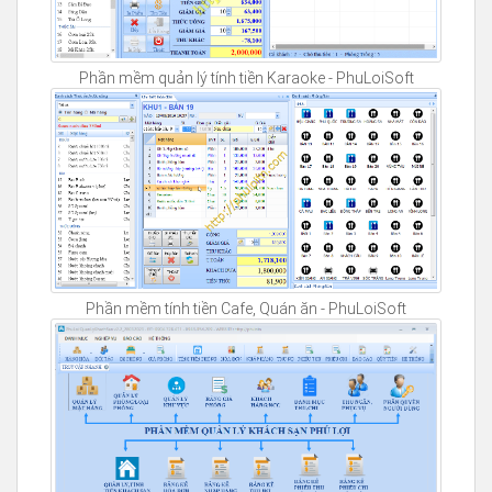
Phần mềm quản lý tính tiền Karaoke - PhuLoiSoft
Phần mềm tính tiền Cafe, Quán ăn - PhuLoiSoft