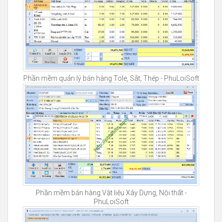
Phần mềm quản lý bán hàng Tole, Sắt, Thép - PhuLoiSoft
Phần mềm bán hàng Vật liệu Xây Dựng, Nội thất -
PhuLoiSoft