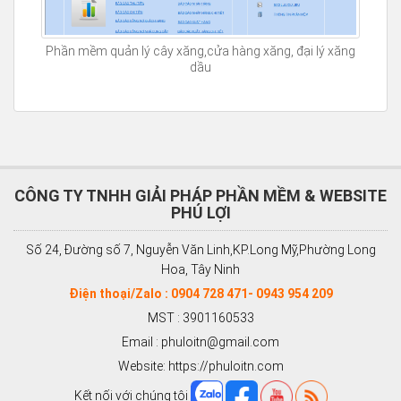
Phần mềm quản lý cây xăng,cửa hàng xăng, đại lý xăng
dầu
CÔNG TY TNHH GIẢI PHÁP PHẦN MỀM & WEBSITE
PHÚ LỢI
Số 24, Đường số 7, Nguyễn Văn Linh,KP.Long Mỹ,Phường Long
Hoa, Tây Ninh
Điện thoại/Zalo : 0904 728 471- 0943 954 209
MST : 3901160533
Email : phuloitn@gmail.com
Website: https://phuloitn.com
Kết nối với chúng tôi